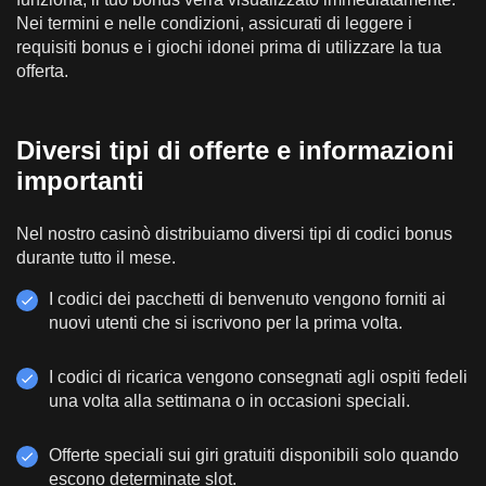
Nei termini e nelle condizioni, assicurati di leggere i
requisiti bonus e i giochi idonei prima di utilizzare la tua
offerta.
Diversi tipi di offerte e informazioni
importanti
Nel nostro casinò distribuiamo diversi tipi di codici bonus
durante tutto il mese.
I codici dei pacchetti di benvenuto vengono forniti ai
nuovi utenti che si iscrivono per la prima volta.
I codici di ricarica vengono consegnati agli ospiti fedeli
una volta alla settimana o in occasioni speciali.
Offerte speciali sui giri gratuiti disponibili solo quando
escono determinate slot.