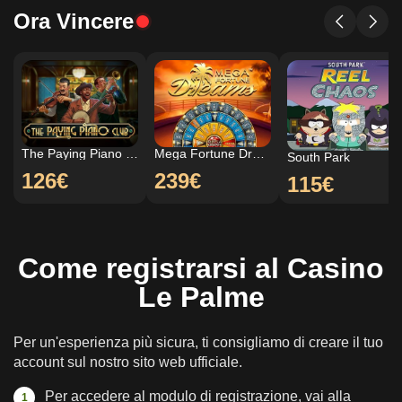
Ora Vincere
The Paying Piano Club
Mega Fortune Dreams
South Park
126€
239€
115€
Come registrarsi al Casino
Le Palme
Per un'esperienza più sicura, ti consigliamo di creare il tuo
account sul nostro sito web ufficiale.
Per accedere al modulo di registrazione, vai alla