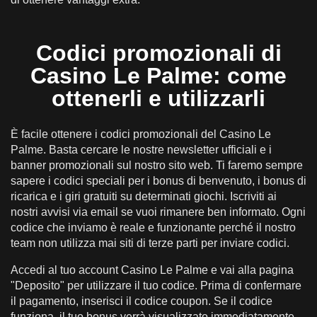
Codici promozionali di
Casino Le Palme: come
ottenerli e utilizzarli
È facile ottenere i codici promozionali del Casino Le
Palme. Basta cercare le nostre newsletter ufficiali e i
banner promozionali sul nostro sito web. Ti faremo sempre
sapere i codici speciali per i bonus di benvenuto, i bonus di
ricarica e i giri gratuiti su determinati giochi. Iscriviti ai
nostri avvisi via email se vuoi rimanere ben informato. Ogni
codice che inviamo è reale e funzionante perché il nostro
team non utilizza mai siti di terze parti per inviare codici.
Accedi al tuo account Casino Le Palme e vai alla pagina
"Deposito" per utilizzare il tuo codice. Prima di confermare
il pagamento, inserisci il codice coupon. Se il codice
funziona, il tuo bonus verrà visualizzato immediatamente.