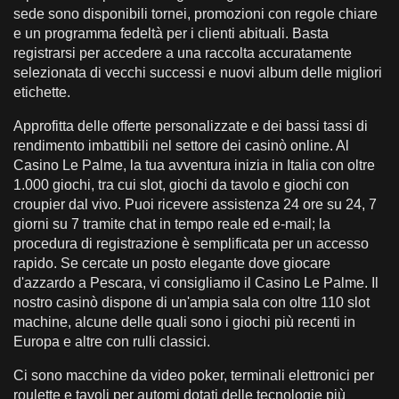
Limiti del Casino Le Palme, controllo del rischio e
sede sono disponibili tornei, promozioni con regole chiare
politica 18+ per un gioco responsabile
e un programma fedeltà per i clienti abituali. Basta
registrarsi per accedere a una raccolta accuratamente
Stabilire i propri limiti
selezionata di vecchi successi e nuovi album delle migliori
Valutazione del rischio e autoesclusione
etichette.
Politica 18+
Approfitta delle offerte personalizzate e dei bassi tassi di
rendimento imbattibili nel settore dei casinò online. Al
Componenti chiave dell'intrattenimento del
Casino Le Palme, la tua avventura inizia in Italia con oltre
Casino Le Palme
1.000 giochi, tra cui slot, giochi da tavolo e giochi con
croupier dal vivo. Puoi ricevere assistenza 24 ore su 24, 7
giorni su 7 tramite chat in tempo reale ed e-mail; la
procedura di registrazione è semplificata per un accesso
rapido. Se cercate un posto elegante dove giocare
d'azzardo a Pescara, vi consigliamo il Casino Le Palme. Il
nostro casinò dispone di un'ampia sala con oltre 110 slot
machine, alcune delle quali sono i giochi più recenti in
Europa e altre con rulli classici.
Ci sono macchine da video poker, terminali elettronici per
roulette e tavoli per automi dotati delle tecnologie più