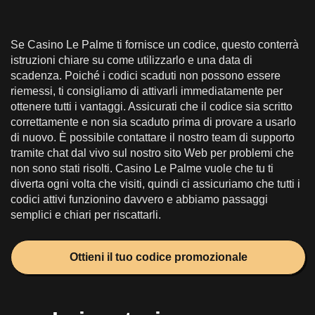
Se Casino Le Palme ti fornisce un codice, questo conterrà
istruzioni chiare su come utilizzarlo e una data di
scadenza. Poiché i codici scaduti non possono essere
riemessi, ti consigliamo di attivarli immediatamente per
ottenere tutti i vantaggi. Assicurati che il codice sia scritto
correttamente e non sia scaduto prima di provare a usarlo
di nuovo. È possibile contattare il nostro team di supporto
tramite chat dal vivo sul nostro sito Web per problemi che
non sono stati risolti. Casino Le Palme vuole che tu ti
diverta ogni volta che visiti, quindi ci assicuriamo che tutti i
codici attivi funzionino davvero e abbiamo passaggi
semplici e chiari per riscattarli.
Ottieni il tuo codice promozionale