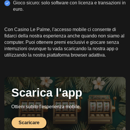
Gioco sicuro: solo software con licenza e transazioni in
euro.
Con Casino Le Palme, l'accesso mobile ci consente di
fidarci della nostra esperienza anche quando non siamo al
computer. Puoi ottenere premi esclusivi e giocare senza
interruzioni ovunque tu vada scaricando la nostra app o
utilizzando la nostra piattaforma browser adattiva.
Scarica l'app
Ottieni subito l'esperienza mobile
Scaricare