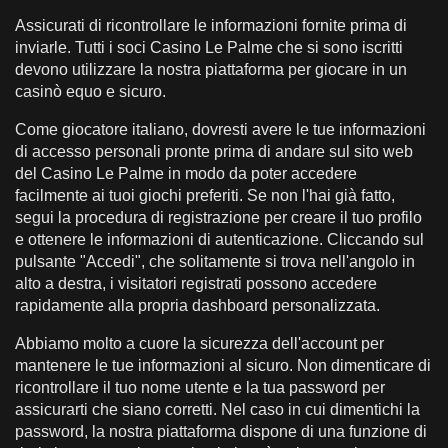
Assicurati di ricontrollare le informazioni fornite prima di
inviarle. Tutti i soci Casino Le Palme che si sono iscritti
devono utilizzare la nostra piattaforma per giocare in un
casinò equo e sicuro.
Come giocatore italiano, dovresti avere le tue informazioni
di accesso personali pronte prima di andare sul sito web
del Casino Le Palme in modo da poter accedere
facilmente ai tuoi giochi preferiti. Se non l'hai già fatto,
segui la procedura di registrazione per creare il tuo profilo
e ottenere le informazioni di autenticazione. Cliccando sul
pulsante "Accedi", che solitamente si trova nell'angolo in
alto a destra, i visitatori registrati possono accedere
rapidamente alla propria dashboard personalizzata.
Abbiamo molto a cuore la sicurezza dell'account per
mantenere le tue informazioni al sicuro. Non dimenticare di
ricontrollare il tuo nome utente e la tua password per
assicurarti che siano corretti. Nel caso in cui dimentichi la
password, la nostra piattaforma dispone di una funzione di