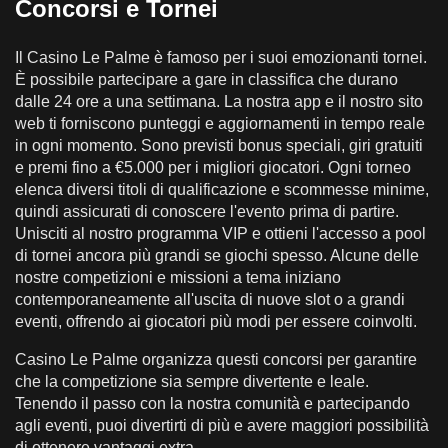
Concorsi e Tornei
Il Casino Le Palme è famoso per i suoi emozionanti tornei.
È possibile partecipare a gare in classifica che durano
dalle 24 ore a una settimana. La nostra app e il nostro sito
web ti forniscono punteggi e aggiornamenti in tempo reale
in ogni momento. Sono previsti bonus speciali, giri gratuiti
e premi fino a €5.000 per i migliori giocatori. Ogni torneo
elenca diversi titoli di qualificazione e scommesse minime,
quindi assicurati di conoscere l'evento prima di partire.
Unisciti al nostro programma VIP e ottieni l'accesso a pool
di tornei ancora più grandi se giochi spesso. Alcune delle
nostre competizioni e missioni a tema iniziano
contemporaneamente all'uscita di nuove slot o a grandi
eventi, offrendo ai giocatori più modi per essere coinvolti.
Casino Le Palme organizza questi concorsi per garantire
che la competizione sia sempre divertente e leale.
Tenendo il passo con la nostra comunità e partecipando
agli eventi, puoi divertirti di più e avere maggiori possibilità
di ottenere vantaggi extra.