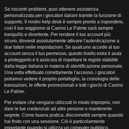
Se riscontri problemi, puoi ottenere assistenza
personalizzata per i giocatori italiani tramite la funzione di
supporto. Il nostro help desk è sempre pronto a rispondere,
così il tuo soggiorno al Casino Le Palme sarà sempre
tranquillo e divertente. Per rendere il tuo account più
sicuro, dovresti assolutamente attivare l'autenticazione a
due fattori nelle impostazioni. Se qualcuno accede al tuo
account senza il tuo permesso, questo livello extra ti aiuta
a proteggerlo e ti assicura di rispettare le regole stabilite
dalla legge italiana in materia di identificazione personale.
Una volta effettuato correttamente l'accesso, i giocatori
potranno vedere il proprio portafoglio, la cronologia delle
transazioni, le offerte promozionali e tutti i giochi di Casino
Le Palme.
Per evitare che vengano utilizzati in modo improprio, non
dare le tue credenziali ad altre persone o mantenerle
segrete. Come buona pratica, disconnettiti sempre quando
hai finito con una sessione. Ciò è particolarmente
importante quando si utilizza un computer pubblico.