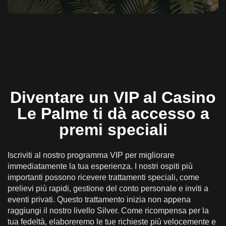
Diventare un VIP al Casino
Le Palme ti dà accesso a
premi speciali
Iscriviti al nostro programma VIP per migliorare
immediatamente la tua esperienza. I nostri ospiti più
importanti possono ricevere trattamenti speciali, come
prelievi più rapidi, gestione del conto personale e inviti a
eventi privati. Questo trattamento inizia non appena
raggiungi il nostro livello Silver. Come ricompensa per la
tua fedeltà, elaboreremo le tue richieste più velocemente e